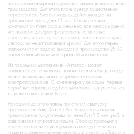
восстановления роля надежного, квалифицированного
производства. Для этого планируется существенно
переработать бизнес-модель, действующую на
протяжении последних 25 лет. Очень важным
компания считает расширение на все секторы рынка,
что позволит диверсифицировать негативные
состояния, которые, как правило, затрагивают один
сектор, но не затрагивают другой. Для этого перед
заводом стоит задача выхода на производство 25-30
наименований моделей в разной локализации.
Из последних достижений «Автотор» может
похвастаться запуском в начале осени текущего года
линий по выпуску мало- и среднетоннажных
электрогрузовиков. С контейнера уже сошли первые
серийные образцы под брендом Brock, выпускаемые в
тандеме с китайской Foton.
Незадолго до этого завод приступил к выпуску
кроссоверов Kaiyi X3 и X3 Pro. Бюджетная модель
предлагается покупателям по цене 2,1-2,3 млн. руб. в
зависимости от комплектации. Сборка проходит с
использованием крупноузлового метода. Немного
позже производственные мощности смогут работать и