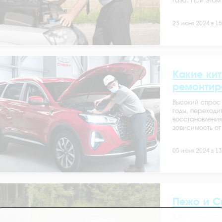
газа. При этом
23 июня 2024 в 15
Какие ки
ремонтир
Высокий спрос 
годы, переходи
восстановления
зависимость от
05 июня 2024 в 13
Пежо и С
В РФ Citroen C