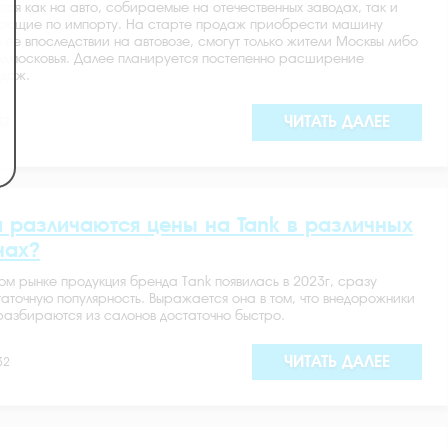
ся как на авто, собираемые на отечественных заводах, так и
пающие по импорту. На старте продаж приобрести машину
в ее впоследствии на автовозе, смогут только жители Москвы либо
дмосковья. Далее планируется постепенно расширение
даж.
ЧИТАТЬ ДАЛЕЕ
42
и различаются цены на Tank в различных
нах?
ом рынке продукция бренда Tank появилась в 2023г, сразу
аточную популярность. Выражается она в том, что внедорожники
азбираются из салонов достаточно быстро.
ЧИТАТЬ ДАЛЕЕ
32