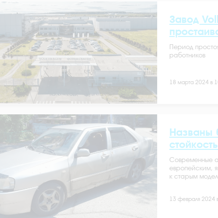
Завод Vo
простаив
Период простоя
работников
18 марта 2024 в 1
Названы 
стойкост
Современные а
европейским, я
к старым модел
13 февраля 2024 