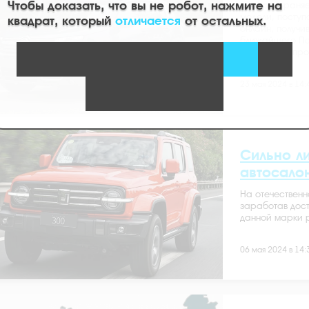
Чтобы доказать, что вы не робот, нажмите на
распространяет
модели, посту
квадрат, который
отличается
от остальных.
онлайн, получи
ближайшего По
географии про
23 мая 2024 в 14:
Сильно л
автосало
На отечественн
заработав дост
данной марки р
06 мая 2024 в 14: