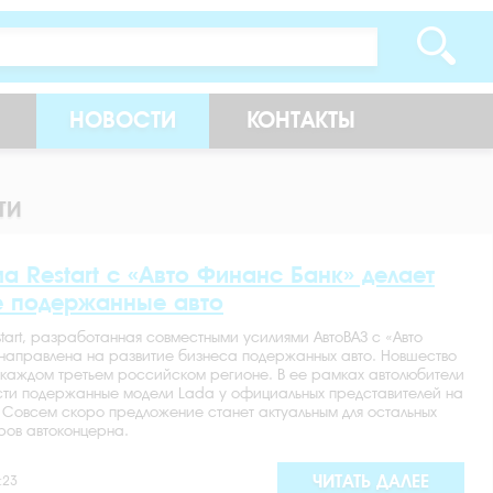
НОВОСТИ
КОНТАКТЫ
ТИ
 Restart с «Авто Финанс Банк» делает
е подержанные авто
art, разработанная совместными усилиями АвтоВАЗ с «Авто
 направлена на развитие бизнеса подержанных авто. Новшество
 каждом третьем российском регионе. В ее рамках автолюбители
сти подержанные модели Lada у официальных представителей на
. Совсем скоро предложение станет актуальным для остальных
ров автоконцерна.
ЧИТАТЬ ДАЛЕЕ
:23