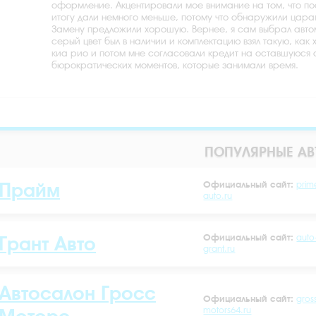
оформление. Акцентировали мое внимание на том, что по
итогу дали немного меньше, потому что обнаружили цара
Замену предложили хорошую. Вернее, я сам выбрал автом
серый цвет был в наличии и комплектацию взял такую, как
киа рио и потом мне согласовали кредит на оставшуюся 
бюрократических моментов, которые занимали время.
ПОПУЛЯРНЫЕ А
Официальный сайт:
prim
Прайм
auto.ru
Официальный сайт:
auto
Грант Авто
grant.ru
Автосалон Гросс
Официальный сайт:
gros
motors64.ru