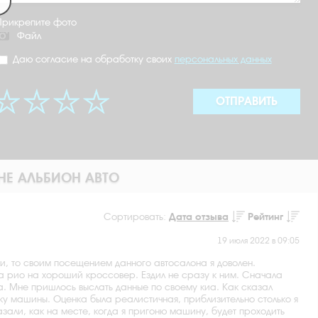
Прикрепите фото
Файл
Даю согласие на обработку своих
персональных данных
ОТПРАВИТЬ
НЕ АЛЬБИОН АВТО
Сортировать:
Дата отзыва
Рейтинг
19 июля 2022 в 09:05
и, то своим посещением данного автосалона я доволен.
киа рио на хороший кроссовер. Ездил не сразу к ним. Сначала
а. Мне пришлось выслать данные по своему киа. Как сказал
енку машины. Оценка была реалистичная, приблизительно столько я
зали, как на месте, когда я пригоню машину, будет проходить