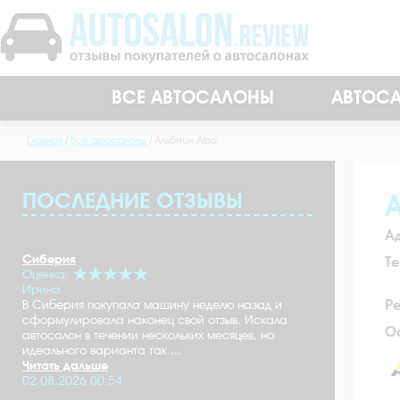
ВСЕ АВТОСАЛОНЫ
АВТОСА
Главная
Все автосалоны
Альбион Авто
ПОСЛЕДНИЕ ОТЗЫВЫ
А
А
Сиберия
Т
Оценка:
Ирина
Р
В Сиберия покупала машину неделю назад и
сформулировала наконец свой отзыв. Искала
О
автосалон в течении нескольких месяцев, но
идеального варианта так ...
Читать дальше
02.08.2026 00:54