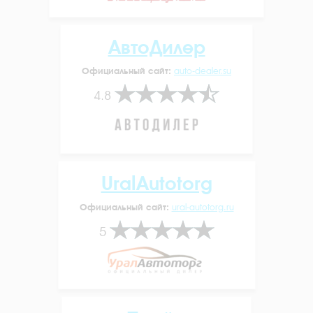
АвтоДилер
Официальный сайт:
auto-dealer.su
4.8
UralAutotorg
Официальный сайт:
ural-autotorg.ru
5