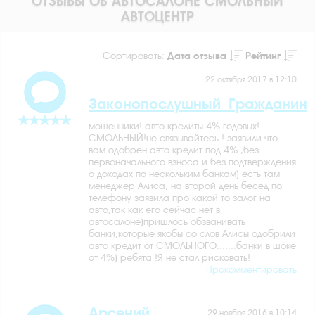
ОТЗЫВЫ ОБ АВТОСАЛОНЕ СМОЛЬНЫЙ
АВТОЦЕНТР
Сортировать:
Дата отзыва
Рейтинг
22 октября 2017 в 12:10
Законопослушный_Гражданин
мошенники! авто кредиты 4% годовых!
СМОЛЬНЫЙ!не связывайтесь ! заявили что
вам одобрен авто кредит под 4% ,без
первоначального взноса и без подтверждения
о доходах по нескольким банкам) есть там
менеджер Алиса, на второй день бесед по
телефону заявила про какой то залог на
авто,так как его сейчас нет в
автосалоне)пришлось обзванивать
банки,которые якобы со слов Алисы одобрили
авто кредит от СМОЛЬНОГО.......банки в шоке
от 4%) ребята !Я не стал рисковать!
Прокомментировать
Арсений
29 ноября 2016 в 10:14