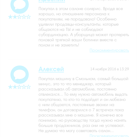
Покупал в этом салоне солярис. Вроде все
хорошо, но отношение персонала к
покупателям, не порадовало! Особенно
удивили продавцы-консультанты, которые
общаются на ТЫ и не соблюдают
субординацию. А уборщица может протереть
половой тряпкой ваши ботинки вместе с
полом и не заметить!
Прокомментировать
Алексей
14 ноября 2016 в 13:29
Покупал машину в Смольном, самый большой
минус, это то что менеджер, который
рассказывал об автомобиле, постоянно
отвлекался... То ему нужно автомобиль выдать
покупателю, то кто-то подойдет и он любезно
с ним общается, постоянные звонки на
телефон, он договорился о 7 встречах пока
рассказывал мне о машине. Я конечно все
понимаю, но руководству тогда нужно нанять
больше продажников, раз они не успевают.
Не думаю что могу советовать салон...
Прокомментировать