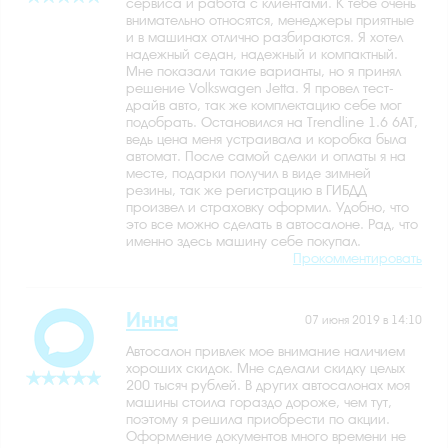
сервиса и работа с клиентами. К тебе очень
внимательно относятся, менеджеры приятные
и в машинах отлично разбираются. Я хотел
надежный седан, надежный и компактный.
Мне показали такие варианты, но я принял
решение Volkswagen Jetta. Я провел тест-
драйв авто, так же комплектацию себе мог
подобрать. Остановился на Trendline 1.6 6АТ,
ведь цена меня устраивала и коробка была
автомат. После самой сделки и оплаты я на
месте, подарки получил в виде зимней
резины, так же регистрацию в ГИБДД
произвел и страховку оформил. Удобно, что
это все можно сделать в автосалоне. Рад, что
именно здесь машину себе покупал.
Прокомментировать
Инна
07 июня 2019 в 14:10
Автосалон привлек мое внимание наличием
хороших скидок. Мне сделали скидку целых
200 тысяч рублей. В других автосалонах моя
машины стоила гораздо дороже, чем тут,
поэтому я решила приобрести по акции.
Оформление документов много времени не