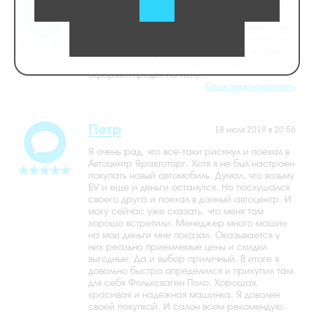
Леонид
31 июля 2019 в 15:50
Таких развернутых консультаций, как в этом
автоцентре, мне ни в одном другом месте не
давали. Был у них всего 3 часа и за это время
не только подобрал форда, а еще и
оформил кредит на него.
Прокомментировать
Петр
18 июля 2019 в 20:56
Я очень рад, что все-таки рискнул и поехал в
Автоцентр Яравтоторг. Хотя я не был настроен
покупать новый автомобиль. Думал, что возьму
БУ и еще и деньги останутся. Но послушался
своего друга и поехал в данный автоцентр. И
могу сейчас уже сказать, что меня там
хорошо встретили. Менеджер много машин
на мои деньги мне показал. Оказывается у
них реально приемлемые цены и скидки
выгодные. Да и выбор приличный. В итоге я
довольно быстро определился и прикупил там
для себя Фольксваген Поло. Хорошая,
красивая и надежная машинка. Я доволен
своей покупкой. И салон всем рекомендую.