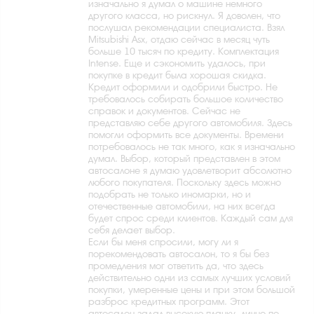
изначально я думал о машине немного
другого класса, но рискнул. Я доволен, что
послушал рекомендации специалиста. Взял
Mitsubishi Asx, отдаю сейчас в месяц чуть
больше 10 тысяч по кредиту. Комплектация
Intense. Еще и сэкономить удалось, при
покупке в кредит была хорошая скидка.
Кредит оформили и одобрили быстро. Не
требовалось собирать большое количество
справок и документов. Сейчас не
представляю себе другого автомобиля. Здесь
помогли оформить все документы. Времени
потребовалось не так много, как я изначально
думал. Выбор, который представлен в этом
автосалоне я думаю удовлетворит абсолютно
любого покупателя. Поскольку здесь можно
подобрать не только иномарки, но и
отечественные автомобили, на них всегда
будет спрос среди клиентов. Каждый сам для
себя делает выбор.
Если бы меня спросили, могу ли я
порекомендовать автосалон, то я бы без
промедления мог ответить да, что здесь
действительно одни из самых лучших условий
покупки, умеренные цены и при этом большой
разброс кредитных программ. Этот
автосалон задал высокую планку, лично по