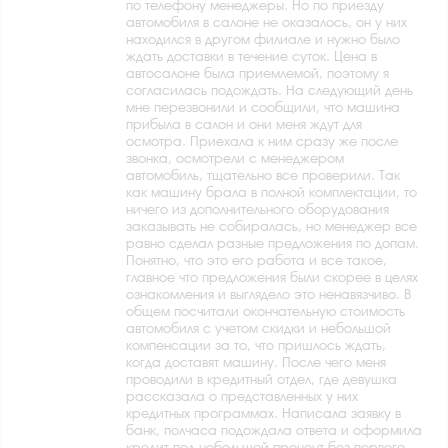
по телефону менеджеры. Но по приезду
автомобиля в салоне не оказалось, он у них
находился в другом филиале и нужно было
ждать доставки в течение суток. Цена в
автосалоне была приемлемой, поэтому я
согласилась подождать. На следующий день
мне перезвонили и сообщили, что машина
прибыла в салон и они меня ждут для
осмотра. Приехала к ним сразу же после
звонка, осмотрели с менеджером
автомобиль, тщательно все проверили. Так
как машину брала в полной комплектации, то
ничего из дополнительного оборудования
заказывать не собиралась, но менеджер все
равно сделал разные предложения по допам.
Понятно, что это его работа и все такое,
главное что предложения были скорее в целях
ознакомления и выглядело это ненавязчиво. В
общем посчитали окончательную стоимость
автомобиля с учетом скидки и небольшой
компенсации за то, что пришлось ждать,
когда доставят машину. После чего меня
проводили в кредитный отдел, где девушка
рассказала о представленных у них
кредитных программах. Написала заявку в
банк, полчаса подождала ответа и оформила
кредит под небольшой процент без первого