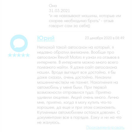
Она
31.03.2021
"и не навязывают машины, которые им
скорее необходимо брать" - отзыв
говорит сам за себя))
Юрий
23 декабря 2020 в 08:49
Неплохой такой автосалон на который, я
недавно обратил внимание. Вообще про
автосалон Revolt Motors я узнал из отзывов в
интернете. В интернете можно много всего
полезного найти. Я даже сайт автосалона
нашел. Вроде выглядит все достойно, я бы
даже сказал, очень достойно. Никаким
мошенничеством не пахнет. Накопления на
автомобиль у меня были. При первой
возможности отправился туда. Приятно
удивили акциями. Акций очень много. Лично
мне, приятно, когда я могу купить что-то
хорошее, да еще и при этом сэкономить.
Купленным автомобилем остался доволен. С
документами все в порядке. Езжу и ни на что
не жалуюсь.
Прокомментировать