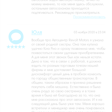
моему мнению, то как меня здесь обслужили,
остальным автосалонам приходится
подтягиваться. Рекомендую присмотреться.
Прокомментировать
Юля
03 ноября 2020 в 23:04
Вообще про Автоцентр Revolt Motors я узнала
от своей родной сестры. Она там купила
удачно Киа Рио и сразу позвонила мне, чтобы
похвастаться своим удачным приобретением.
А для меня этот звонок был как нельзя кстати.
Дело в том, что в связи с работой, я должна
ездить по разным торговым точкам нашей
фирмы и мне доставляет большой
дискомфорт целый день в пробках колесить
по городу общественным транспортом. В
общем, таким образом я приняла решение
покупать себе машину. Естественно я была
очень рада за свою сестренку и в тоже
время я была ей благодарна за то, что она
мне рассказала про этот автосалон. И я на
следующий день была уже там. Меня хорошо
встретили и менеджер мне очень понравился.