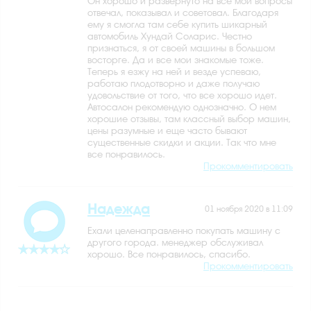
Он хорошо и развернуто на все мои вопросы
отвечал, показывал и советовал. Благодаря
ему я смогла там себе купить шикарный
автомобиль Хундай Соларис. Честно
признаться, я от своей машины в большом
восторге. Да и все мои знакомые тоже.
Теперь я езжу на ней и везде успеваю,
работаю плодотворно и даже получаю
удовольствие от того, что все хорошо идет.
Автосалон рекомендую однозначно. О нем
хорошие отзывы, там классный выбор машин,
цены разумные и еще часто бывают
существенные скидки и акции. Так что мне
все понравилось.
Прокомментировать
Надежда
01 ноября 2020 в 11:09
Ехали целенаправленно покупать машину с
другого города. менеджер обслуживал
хорошо. Все понравилось, спасибо.
Прокомментировать