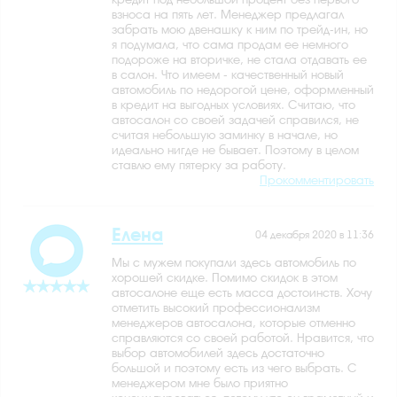
взноса на пять лет. Менеджер предлагал
забрать мою двенашку к ним по трейд-ин, но
я подумала, что сама продам ее немного
подороже на вторичке, не стала отдавать ее
в салон. Что имеем - качественный новый
автомобиль по недорогой цене, оформленный
в кредит на выгодных условиях. Считаю, что
автосалон со своей задачей справился, не
считая небольшую заминку в начале, но
идеально нигде не бывает. Поэтому в целом
ставлю ему пятерку за работу.
Прокомментировать
Елена
04 декабря 2020 в 11:36
Мы с мужем покупали здесь автомобиль по
хорошей скидке. Помимо скидок в этом
автосалоне еще есть масса достоинств. Хочу
отметить высокий профессионализм
менеджеров автосалона, которые отменно
справляются со своей работой. Нравится, что
выбор автомобилей здесь достаточно
большой и поэтому есть из чего выбрать. С
менеджером мне было приятно