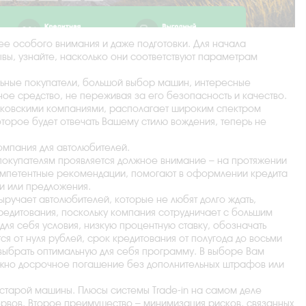
щее особого внимания и даже подготовки. Для начала
ывы, узнайте, насколько они соответствуют параметрам
ольные покупатели, большой выбор машин, интересные
ое средство, не переживая за его безопасность и качество.
нковскими компаниями, располагает широким спектром
торое будет отвечать Вашему стилю вождения, теперь не
компания для автолюбителей.
 покупателям проявляется должное внимание – на протяжении
омпетентные рекомендации, помогают в оформлении кредита
и или предложения.
ыручает автолюбителей, которые не любят долго ждать,
редитования, поскольку компания сотрудничает с большим
для себя условия, низкую процентную ставку, обозначать
я от нуля рублей, срок кредитования от полугода до восьми
 выбрать оптимальную для себя программу. В выборе Вам
ожно досрочное погашение без дополнительных штрафов или
 старой машины. Плюсы системы Trade-in на самом деле
ервов. Второе преимущество – минимизация рисков, связанных