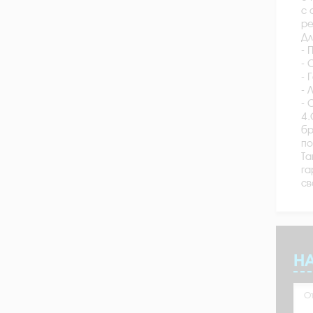
с 
ре
Дл
- 
- 
- 
- 
- 
4.
бр
по
Та
га
св
Н