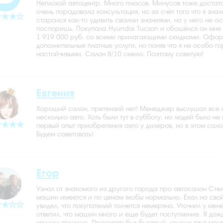
Неплохой автоцентр. Много плюсов. Минусов тоже достаточ
очень порадовала консультация, но за счёт того что я зна
старался как-то удивить своими знаниями, но у него не о
поспоришь. Покупала Hyundai Tucson и обошёлся он мне 
1 919 000 руб. со всеми прилагающими скидками. Оформл
дополнительные платные услуги, но поняв что я не особо 
настойчивыми. Салон 8/10 смело. Поэтому советую!
Евгения
Хороший салон, претензий нет! Менеджер выслушал все 
несколько авто. Хоть были тут в субботу, но людей было 
первый опыт приобретения авто у дилеров, но в этом сал
Будем советовать!
Егор
Узнал от знакомого из другого города про автосалон Стел
машин имеется и по ценам якобы нормально. Ехал на свой
увидел, что покупателей толчется немеряно. Уточнил у ме
ответил, что машин много и еще будет поступление. Я до
модели получше. Просмотр был быстрый, консультант меня