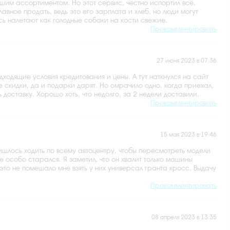
шим ассортиментом. Но этот сервис, честно испортил всё.
авное продать, ведь это его зарплата и хлеб, но люди могут
сь налетают как голодные собаки на кости свежие.
Прокомментировать
27 июня 2023 в 07:36
одходящие условия кредитования и цены. А тут наткнулся на сайт
ые скидки, да и подарки дарят. Но омрачило одно, когда приехал,
доставку. Хорошо хоть, что недолго, за 2 недели доставили.
Прокомментировать
15 мая 2023 в 19:46
ишлось ходить по всему автоцентру, чтобы пересмотреть модели
е особо старался. Я заметил, что он хвалит только машины
то не помешало мне взять у них универсал гранта кросс. Выдачу
Прокомментировать
08 апреля 2023 в 13:35