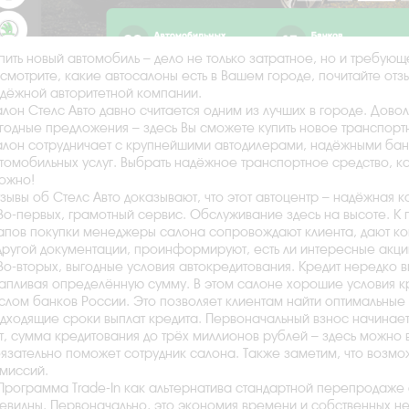
пить новый автомобиль – дело не только затратное, но и требую
смотрите, какие автосалоны есть в Вашем городе, почитайте отз
дёжной авторитетной компании.
лон Стелс Авто давно считается одним из лучших в городе. Дов
годные предложения – здесь Вы сможете купить новое транспортн
лон сотрудничает с крупнейшими автодилерами, надёжными ба
томобильных услуг. Выбрать надёжное транспортное средство, ко
ожно!
зывы об Стелс Авто доказывают, что этот автоцентр – надёжная 
Во-первых, грамотный сервис. Обслуживание здесь на высоте. К
апов покупки менеджеры салона сопровождают клиента, дают к
другой документации, проинформируют, есть ли интересные акци
Во-вторых, выгодные условия автокредитования. Кредит нередко в
апливая определённую сумму. В этом салоне хорошие условия к
слом банков России. Это позволяет клиентам найти оптимальные 
дходящие сроки выплат кредита. Первоначальный взнос начинаетс
т, сумма кредитования до трёх миллионов рублей – здесь можно
язательно поможет сотрудник салона. Также заметим, что возм
миссий.
Программа Trade-In как альтернатива стандартной перепродаже
евидны. Первоначально, это экономия времени и собственных н