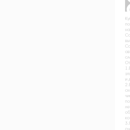
Ку
по
на
Са
вы
Са
ав
сл
От
1.
эт
и 
2.
ск
чи
по
ле
об
ко
3.
оч