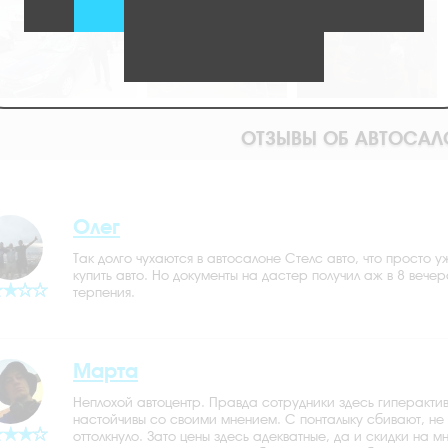
ОТЗЫВЫ ОБ АВТОСАЛ
Олег
Так долго чухаются в автосалоне Стелс авто, что просто
купить авто. Но документы на дастер получил аж в 8 веч
терпения.
Марта
Неплохой автоцентр. Правда сотрудники здесь гиперактив
настойчивы со своими мнением. С понталыку сбивают, не 
оттолкнуло. Зато цены здесь адекватные, да и скидки на 