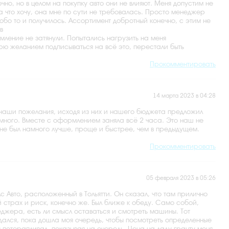
но, но в целом на покупку авто они не влияют. Меня допустим не
ла что хочу, она мне по сути не требовалась. Просто менеджер
собо то и получилось. Ассортимент добротный конечно, с этим не
в
ение не затянули. Попытались нагрузить на меня
горю желанием подписываться на всё это, перестали быть
Прокомментировать
14 марта 2023 в 04:28
наши пожелания, исходя из них и нашего бюджета предложил
не много. Вместе с оформлением заняла всё 2 часа. Это наш не
оне был намного лучше, проще и быстрее, чем в предыдущем.
Прокомментировать
05 февраля 2023 в 05:26
с Авто, расположенный в Тольятти. Он сказал, что там прилично
 страх и риск, конечно же. Был ближе к обеду. Само собой,
неджера, есть ли смысл оставаться и смотреть машины. Тот
ждался, пока дошла моя очередь, чтобы посмотреть определенные
 поторапливал, показывая на очередь. Цена на ладу гранту меня