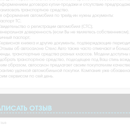
оформлением договора купли-продажи и отсутствие предпродажн
ализовать транспортное средство.
я оформления автомобиля по трейд-ин нужны документы:
Паспорт ТС;
Свидетельство о регистрации автомобиля (СТС);
Генеральная доверенность (если Вы не являетесь собственником);
Личный паспорт;
Сервисная книжка и другие документы, подтверждающие период
Отзывы об автосалоне Стелс Авто также часто отмечают и больш
енды, транспортные средства разных классов. Модели доступны 
добрать транспортное средство, подходящее под Ваш стиль вожд
ким образом, автосалон предлагает своим покупателям качеств
рантию удачной автомобильной покупки. Компания уже обзавела
оим сервисом по сей день.
АПИСАТЬ ОТЗЫВ