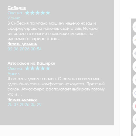
Сиберия
Оценка:
Ирина
В Сиберия покупала машину неделю назад и
сформулировала наконец свой отзыв. Искала
автосалон в течении нескольких месяцев, но
идеального варианта так ...
Читать дальше
02.08.2026 00:54
Автосалон на Каширке
Оценка:
Данил
Я остался доволен салон. С самого начала мне
здесь было очень комфортно находится. Приятный
салон. Атмосфера располагает выбирать потому
что и ...
Читать дальше
25.07.2026 05:29