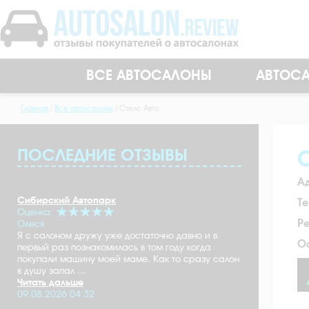
ВСЕ АВТОСАЛОНЫ
АВТОСА
Главная
Все автосалоны
Стелс Авто
ПОСЛЕДНИЕ ОТЗЫВЫ
С
А
Сибирский Автопарк
Т
Оценка:
Р
Олеся
Я с салоном дружу уже достаточно давно и в
О
первый раз познакомилась в том году когда
покупали машину моей маме. Как то сразу салон
в душу запал ...
Читать дальше
09.08.2026 04:32